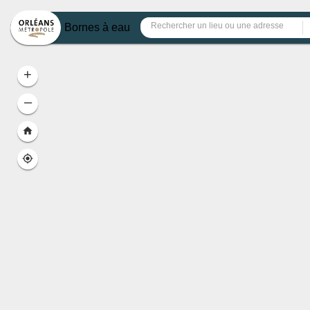
Header
Bornes à eau
+
–